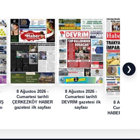
❯
-
8 Ağustos 2026 -
8 Ağustos 2026 -
i
Cumartesi tarihli
Cumartesi tarihli
IŞ
ÇERKEZKÖY HABER
DEVRİM gazetesi ilk
8 Ağustos 202
sı
gazetesi ilk sayfası
sayfası
Cumartesi tari
HABER TRAK gaz
ilk sayfası