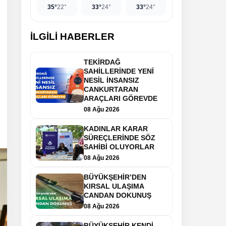
35°
22°
33°
24°
33°
24°
İLGİLİ HABERLER
TEKİRDAĞ
SAHİLLERİNDE YENİ
NESİL İNSANSIZ
CANKURTARAN
ARAÇLARI GÖREVDE
08 Ağu 2026
KADINLAR KARAR
SÜREÇLERİNDE SÖZ
SAHİBİ OLUYORLAR
08 Ağu 2026
BÜYÜKŞEHİR’DEN
KIRSAL ULAŞIMA
CANDAN DOKUNUŞ
08 Ağu 2026
BÜYÜKŞEHİR KENDİ