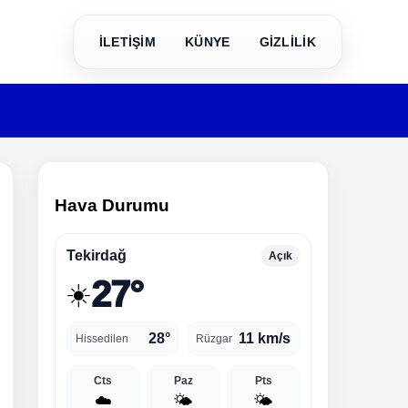
İLETİŞİM
KÜNYE
GİZLİLİK
Hava Durumu
Tekirdağ
Açık
27°
☀️
28°
11 km/s
Hissedilen
Rüzgar
Cts
Paz
Pts
☁️
🌤️
🌤️