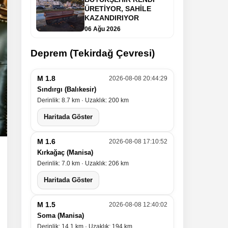
ÜRETİYOR, SAHİLE
KAZANDIRIYOR
06 Ağu 2026
Deprem (Tekirdağ Çevresi)
M 1.8
2026-08-08 20:44:29
Sındırgı (Balıkesir)
Derinlik: 8.7 km · Uzaklık: 200 km
Haritada Göster
M 1.6
2026-08-08 17:10:52
Kırkağaç (Manisa)
Derinlik: 7.0 km · Uzaklık: 206 km
Haritada Göster
M 1.5
2026-08-08 12:40:02
Soma (Manisa)
Derinlik: 14.1 km · Uzaklık: 194 km