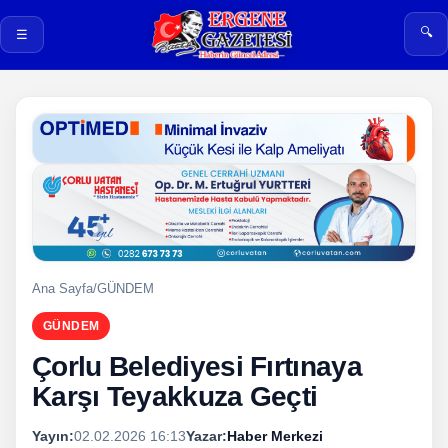
🔍
☰
Ana Sayfa
/
GÜNDEM
GÜNDEM
Çorlu Belediyesi Fırtınaya
Karşı Teyakkuza Geçti
Yayın:
02.02.2026 16:13
Yazar:
Haber Merkezi