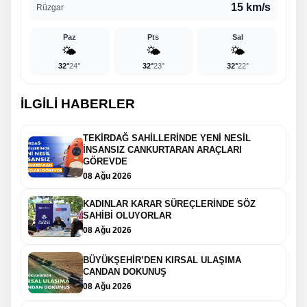
15 km/s
Rüzgar
Paz
Pts
Sal
🌤️
🌤️
🌤️
32°
24°
32°
23°
32°
22°
İLGİLİ HABERLER
TEKİRDAĞ SAHİLLERİNDE YENİ NESİL
İNSANSIZ CANKURTARAN ARAÇLARI
GÖREVDE
08 Ağu 2026
KADINLAR KARAR SÜREÇLERİNDE SÖZ
SAHİBİ OLUYORLAR
08 Ağu 2026
BÜYÜKŞEHİR’DEN KIRSAL ULAŞIMA
CANDAN DOKUNUŞ
08 Ağu 2026