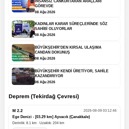
İNSANSIZ CANKURTARAN ARAÇLARI
GÖREVDE
08 Ağu 2026
KADINLAR KARAR SÜREÇLERİNDE SÖZ
SAHİBİ OLUYORLAR
08 Ağu 2026
BÜYÜKŞEHİR’DEN KIRSAL ULAŞIMA
CANDAN DOKUNUŞ
08 Ağu 2026
BÜYÜKŞEHİR KENDİ ÜRETİYOR, SAHİLE
KAZANDIRIYOR
06 Ağu 2026
Deprem (Tekirdağ Çevresi)
M 2.2
2026-08-09 03:12:46
Ege Denizi - [03.29 km] Ayvacık (Çanakkale)
Derinlik: 8.1 km · Uzaklık: 204 km