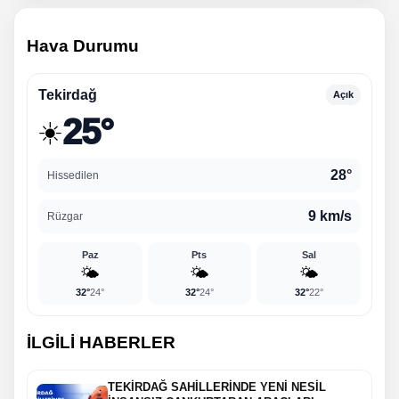
Hava Durumu
Tekirdağ
Açık
25°
☀️
28°
Hissedilen
9 km/s
Rüzgar
Paz
Pts
Sal
🌤️
🌤️
🌤️
32°
24°
32°
24°
32°
22°
İLGİLİ HABERLER
TEKİRDAĞ SAHİLLERİNDE YENİ NESİL