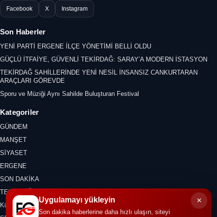
Facebook
X
Instagram
Son Haberler
YENİ PARTİ ERGENE İLÇE YÖNETİMİ BELLİ OLDU
GÜÇLÜ İTFAİYE, GÜVENLİ TEKİRDAĞ: SARAY’A MODERN İSTASYON
TEKİRDAĞ SAHİLLERİNDE YENİ NESİL İNSANSIZ CANKURTARAN
ARAÇLARI GÖREVDE
Sporu ve Müziği Aynı Sahilde Buluşturan Festival
Kategoriler
GÜNDEM
MANŞET
SİYASET
ERGENE
SON DAKİKA
TEKİRDAĞ
×
Uygulamayı yükleyin
Kültür Sanat
Son dakika haberlerine daha hızlı ulaşın, siteyi