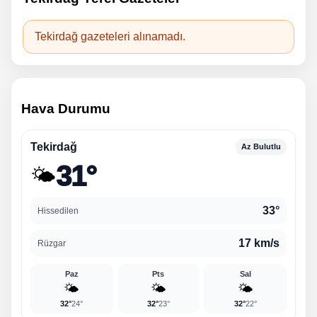
Tekirdağ gazeteleri alınamadı.
Hava Durumu
Tekirdağ
Az Bulutlu
31°
🌤️
33°
Hissedilen
17 km/s
Rüzgar
Paz
Pts
Sal
🌤️
🌤️
🌤️
32°
24°
32°
23°
32°
22°