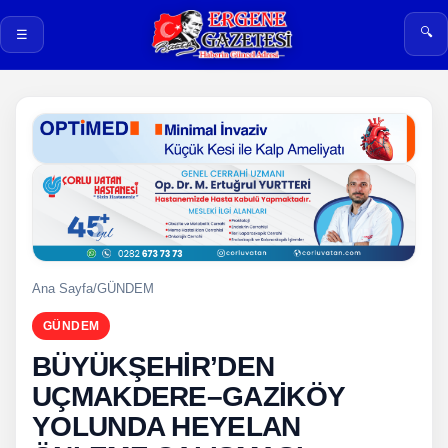
🔍
☰
Ana Sayfa
/
GÜNDEM
GÜNDEM
BÜYÜKŞEHİR’DEN
UÇMAKDERE–GAZİKÖY
YOLUNDA HEYELAN