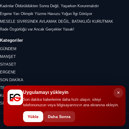
Kadınlar Öldürüldükten Sonra Değil, Yaşarken Korunmalıdır
Ergene Yarı Olimpik Yüzme Havuzu Yoğun İlgi Görüyor
MESELE SİVRİSİNEK AVLAMAK DEĞİL, BATAKLIĞI KURUTMAK
İfade Özgürlüğü var Ancak Gerçekler Yasak!
Kategoriler
GÜNDEM
MANŞET
SİYASET
ERGENE
SON DAKİKA
TEKİRDAĞ
×
Uygulamayı yükleyin
Kültür Sanat
Son dakika haberlerine daha hızlı ulaşın, siteyi
SPOR
telefonunuzun veya bilgisayarınızın ana ekranına ekleyin.
Yükle
Daha Sonra
© 2026 ERGENE GAZETESİ. Tüm hakları saklıdır.
İletişim
KVKK
Gizlilik