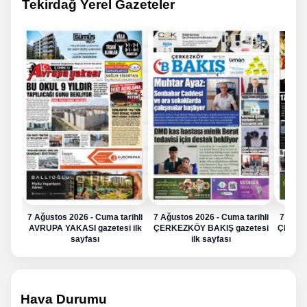
Tekirdağ Yerel Gazeteler
7 Ağustos 2026 - Cuma tarihli
7 Ağustos 2026 - Cuma tarihli
7 Ağus
AVRUPA YAKASI gazetesi ilk
ÇERKEZKÖY BAKIŞ gazetesi
ÇERKE
sayfası
ilk sayfası
Hava Durumu