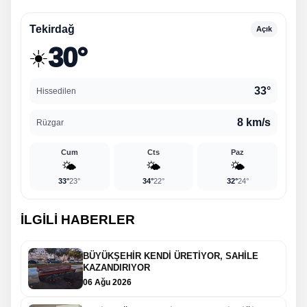
Tekirdağ
Açık
30°
☀️
33°
Hissedilen
8 km/s
Rüzgar
Cum
Cts
Paz
🌤️
🌤️
🌤️
33°
23°
34°
22°
32°
24°
İLGİLİ HABERLER
BÜYÜKŞEHİR KENDİ ÜRETİYOR, SAHİLE
KAZANDIRIYOR
06 Ağu 2026