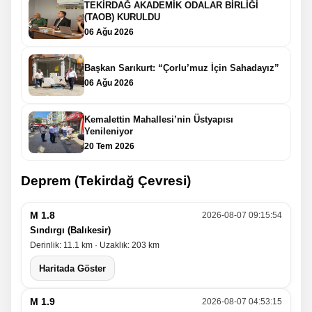
TEKİRDAĞ AKADEMİK ODALAR BİRLİĞİ
(TAOB) KURULDU
06 Ağu 2026
Başkan Sarıkurt: “Çorlu’muz İçin Sahadayız”
06 Ağu 2026
Kemalettin Mahallesi’nin Üstyapısı
Yenileniyor
20 Tem 2026
Deprem (Tekirdağ Çevresi)
M 1.8
2026-08-07 09:15:54
Sındırgı (Balıkesir)
Derinlik: 11.1 km · Uzaklık: 203 km
Haritada Göster
M 1.9
2026-08-07 04:53:15