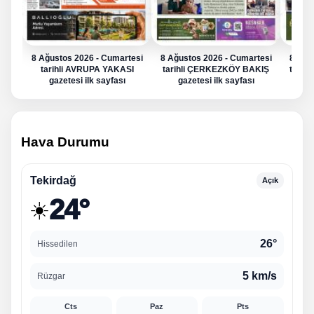
8 Ağustos 2026 - Cumartesi
8 Ağustos 2026 - Cumartesi
8 Ağu
tarihli AVRUPA YAKASI
tarihli ÇERKEZKÖY BAKIŞ
tarih
gazetesi ilk sayfası
gazetesi ilk sayfası
g
Hava Durumu
Tekirdağ
Açık
24°
☀️
26°
Hissedilen
5 km/s
Rüzgar
Cts
Paz
Pts