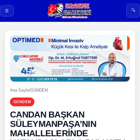
🔍
☰
Ana Sayfa
/
GÜNDEM
GÜNDEM
CANDAN BAŞKAN
SÜLEYMANPAŞA’NIN
MAHALLELERİNDE