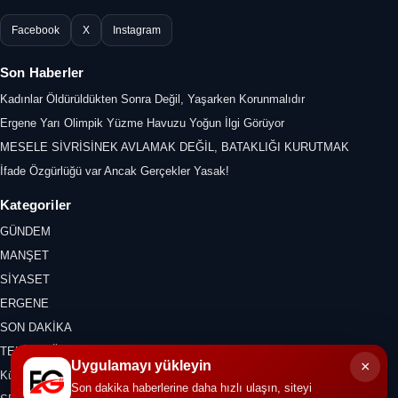
Facebook
X
Instagram
Son Haberler
Kadınlar Öldürüldükten Sonra Değil, Yaşarken Korunmalıdır
Ergene Yarı Olimpik Yüzme Havuzu Yoğun İlgi Görüyor
MESELE SİVRİSİNEK AVLAMAK DEĞİL, BATAKLIĞI KURUTMAK
İfade Özgürlüğü var Ancak Gerçekler Yasak!
Kategoriler
GÜNDEM
MANŞET
SİYASET
ERGENE
SON DAKİKA
TEKİRDAĞ
×
Uygulamayı yükleyin
Kültür Sanat
Son dakika haberlerine daha hızlı ulaşın, siteyi