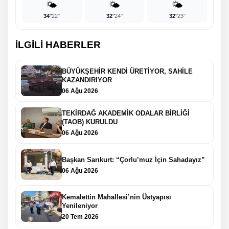
🌤️
🌤️
🌤️
34°
22°
32°
24°
32°
23°
İLGİLİ HABERLER
BÜYÜKŞEHİR KENDİ ÜRETİYOR, SAHİLE
KAZANDIRIYOR
06 Ağu 2026
TEKİRDAĞ AKADEMİK ODALAR BİRLİĞİ
(TAOB) KURULDU
06 Ağu 2026
Başkan Sarıkurt: “Çorlu’muz İçin Sahadayız”
06 Ağu 2026
Kemalettin Mahallesi’nin Üstyapısı
Yenileniyor
20 Tem 2026