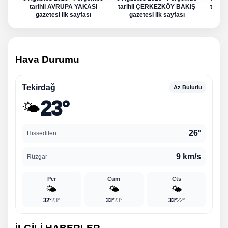
tarihli AVRUPA YAKASI
tarihli ÇERKEZKÖY BAKIŞ
tarih
gazetesi ilk sayfası
gazetesi ilk sayfası
g
Hava Durumu
Tekirdağ
Az Bulutlu
23°
🌤️
26°
Hissedilen
9 km/s
Rüzgar
Per
Cum
Cts
🌤️
🌤️
🌤️
32°
23°
33°
23°
33°
22°