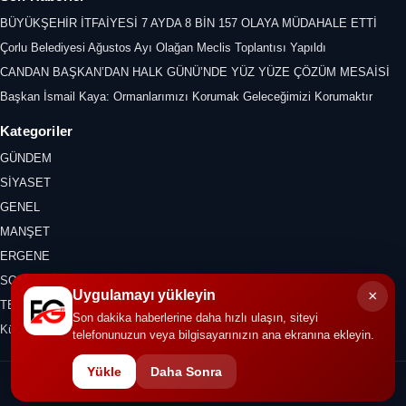
BÜYÜKŞEHİR İTFAİYESİ 7 AYDA 8 BİN 157 OLAYA MÜDAHALE ETTİ
Çorlu Belediyesi Ağustos Ayı Olağan Meclis Toplantısı Yapıldı
CANDAN BAŞKAN’DAN HALK GÜNÜ’NDE YÜZ YÜZE ÇÖZÜM MESAİSİ
Başkan İsmail Kaya: Ormanlarımızı Korumak Geleceğimizi Korumaktır
Kategoriler
GÜNDEM
SİYASET
GENEL
MANŞET
ERGENE
SON DAKİKA
×
Uygulamayı yükleyin
TEKİRDAĞ
Son dakika haberlerine daha hızlı ulaşın, siteyi
Kültür Sanat
telefonunuzun veya bilgisayarınızın ana ekranına ekleyin.
Yükle
Daha Sonra
© 2026 ERGENE GAZETESİ. Tüm hakları saklıdır.
İletişim
KVKK
Gizlilik