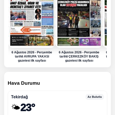
6 Ağustos 2026 - Perşembe
6 Ağustos 2026 - Perşembe
6 Ağu
tarihli AVRUPA YAKASI
tarihli ÇERKEZKÖY BAKIŞ
tarih
gazetesi ilk sayfası
gazetesi ilk sayfası
g
Hava Durumu
Tekirdağ
Az Bulutlu
23°
🌤️