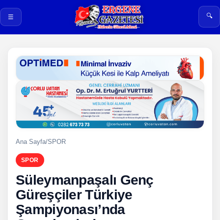
🔍
☰
Ana Sayfa
/
SPOR
SPOR
Süleymanpaşalı Genç
Güreşçiler Türkiye
Şampiyonası’nda