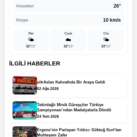
26°
Hissedilen
10 km/s
Rüzgar
Per
Cum
Cts
🌤️
☁️
🌤️
32°
23°
32°
23°
33°
23°
İLGİLİ HABERLER
ultrAslan Kahvaltıda Bir Araya Geldi
02 Ağu 2026
Tekirdağlı Minik Güreşçiler Türkiye
Şampiyonası’ndan Madalyalarla Döndü
24 Tem 2026
Ergene’nin Parlayan Yıldızı: Göktuğ Kurt’tan
Muhteşem Zafer