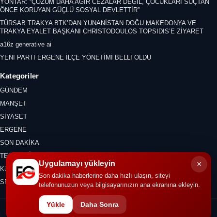
YONTAR: “ÇÖZÜM DAHA AĞIR CEZALAR DEĞİL, ÇOCUKLARI SUÇTAN
ÖNCE KORUYAN GÜÇLÜ SOSYAL DEVLETTİR”
TÜRSAB TRAKYA BTK’DAN YUNANİSTAN DOĞU MAKEDONYA VE
TRAKYA EYALET BAŞKANI CHRISTODOULOS TOPSIDIS’E ZİYARET
a16z generative ai
YENİ PARTİ ERGENE İLÇE YÖNETİMİ BELLİ OLDU
Kategoriler
GÜNDEM
MANŞET
SİYASET
ERGENE
SON DAKİKA
TEKİRDAĞ
×
Uygulamayı yükleyin
Kültür Sanat
Son dakika haberlerine daha hızlı ulaşın, siteyi
SPOR
telefonunuzun veya bilgisayarınızın ana ekranına ekleyin.
Yükle
Daha Sonra
© 2026 ERGENE GAZETESİ. Tüm hakları saklıdır.
İletişim
KVKK
Gizlilik