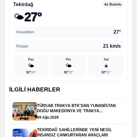
Tekirdağ
Az Bulutlu
27°
🌤️
27°
Hissedilen
21 km/s
Rüzgar
Paz
Pts
Sal
🌤️
🌤️
☀️
32°
24°
32°
23°
32°
21°
İLGİLİ HABERLER
TÜRSAB TRAKYA BTK’DAN YUNANİSTAN
DOĞU MAKEDONYA VE TRAKYA...
09 Ağu 2026
TEKİRDAĞ SAHİLLERİNDE YENİ NESİL
İNSANSIZ CANKURTARAN ARAÇLARI