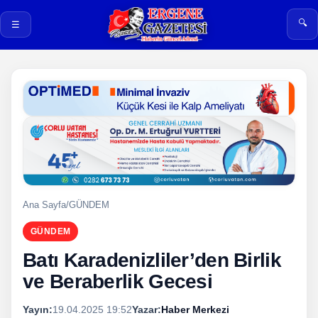
🔍
☰
Ana Sayfa
/
GÜNDEM
GÜNDEM
Batı Karadenizliler’den Birlik
ve Beraberlik Gecesi
Yayın:
19.04.2025 19:52
Yazar:
Haber Merkezi