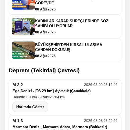
GÖREVDE
08 Ağu 2026
KADINLAR KARAR SÜREÇLERİNDE SÖZ
SAHİBİ OLUYORLAR
08 Ağu 2026
BÜYÜKŞEHİR’DEN KIRSAL ULAŞIMA
CANDAN DOKUNUŞ
08 Ağu 2026
Deprem (Tekirdağ Çevresi)
M 2.2
2026-08-09 03:12:46
Ege Denizi - [03.29 km] Ayvacık (Çanakkale)
Derinlik: 8.1 km · Uzaklık: 204 km
Haritada Göster
M 1.6
2026-08-08 23:22:56
Marmara Denizi, Marmara Adası, Marmara (Balıkesir)