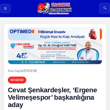
🔍
☰
Ana Sayfa
/
ERGENE
ERGENE
Cevat Şenkardeşler, ‘Ergene
Velimeşespor’ başkanlığına
aday