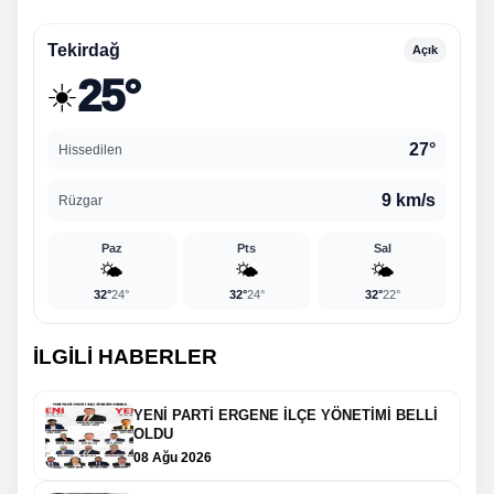
Tekirdağ
Açık
25°
☀️
27°
Hissedilen
9 km/s
Rüzgar
Paz
Pts
Sal
🌤️
🌤️
🌤️
32°
24°
32°
24°
32°
22°
İLGİLİ HABERLER
YENİ PARTİ ERGENE İLÇE YÖNETİMİ BELLİ
OLDU
08 Ağu 2026