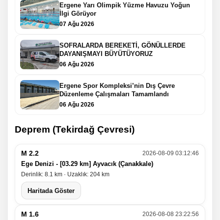
Ergene Yarı Olimpik Yüzme Havuzu Yoğun
İlgi Görüyor
07 Ağu 2026
SOFRALARDA BEREKETİ, GÖNÜLLERDE
DAYANIŞMAYI BÜYÜTÜYORUZ
06 Ağu 2026
Ergene Spor Kompleksi’nin Dış Çevre
Düzenleme Çalışmaları Tamamlandı
06 Ağu 2026
Deprem (Tekirdağ Çevresi)
M 2.2
2026-08-09 03:12:46
Ege Denizi - [03.29 km] Ayvacık (Çanakkale)
Derinlik: 8.1 km · Uzaklık: 204 km
Haritada Göster
M 1.6
2026-08-08 23:22:56