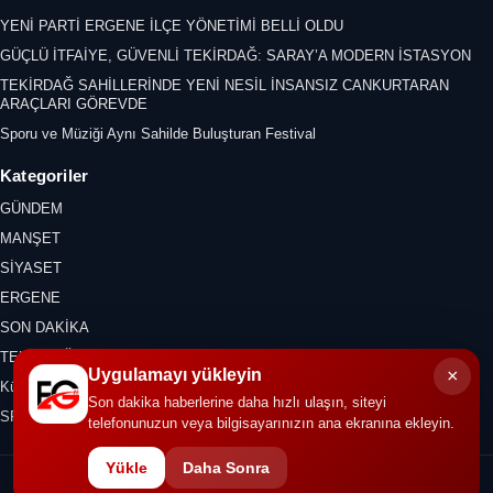
YENİ PARTİ ERGENE İLÇE YÖNETİMİ BELLİ OLDU
GÜÇLÜ İTFAİYE, GÜVENLİ TEKİRDAĞ: SARAY’A MODERN İSTASYON
TEKİRDAĞ SAHİLLERİNDE YENİ NESİL İNSANSIZ CANKURTARAN
ARAÇLARI GÖREVDE
Sporu ve Müziği Aynı Sahilde Buluşturan Festival
Kategoriler
GÜNDEM
MANŞET
SİYASET
ERGENE
SON DAKİKA
TEKİRDAĞ
×
Uygulamayı yükleyin
Kültür Sanat
Son dakika haberlerine daha hızlı ulaşın, siteyi
SPOR
telefonunuzun veya bilgisayarınızın ana ekranına ekleyin.
Yükle
Daha Sonra
© 2026 ERGENE GAZETESİ. Tüm hakları saklıdır.