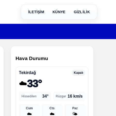
İLETİŞİM
KÜNYE
GİZLİLİK
Hava Durumu
Tekirdağ
Kapalı
33°
☁️
34°
16 km/s
Hissedilen
Rüzgar
Cum
Cts
Paz
☁️
☁️
🌤️