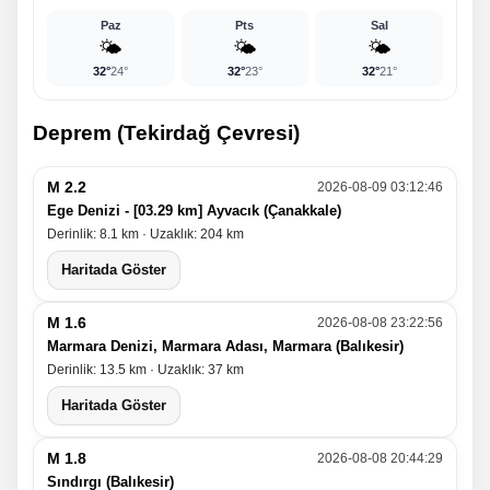
Paz
Pts
Sal
🌤️
🌤️
🌤️
32°
24°
32°
23°
32°
21°
Deprem (Tekirdağ Çevresi)
M 2.2
2026-08-09 03:12:46
Ege Denizi - [03.29 km] Ayvacık (Çanakkale)
Derinlik: 8.1 km · Uzaklık: 204 km
Haritada Göster
M 1.6
2026-08-08 23:22:56
Marmara Denizi, Marmara Adası, Marmara (Balıkesir)
Derinlik: 13.5 km · Uzaklık: 37 km
Haritada Göster
M 1.8
2026-08-08 20:44:29
Sındırgı (Balıkesir)