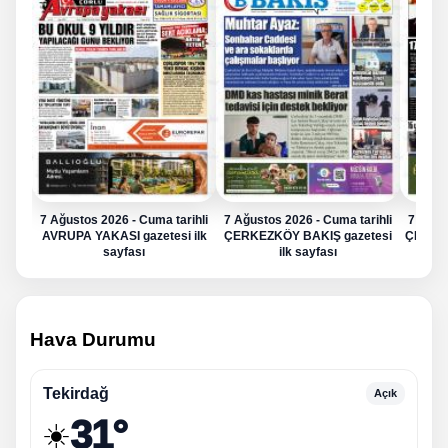
7 Ağustos 2026 - Cuma tarihli
7 Ağustos 2026 - Cuma tarihli
7 Ağus
AVRUPA YAKASI gazetesi ilk
ÇERKEZKÖY BAKIŞ gazetesi
ÇERKE
sayfası
ilk sayfası
Hava Durumu
Tekirdağ
Açık
31°
☀️