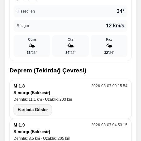
34°
Hissedilen
12 km/s
Rüzgar
Cum
Cts
Paz
🌤️
🌤️
🌤️
33°
23°
34°
22°
32°
24°
Deprem (Tekirdağ Çevresi)
M 1.8
2026-08-07 09:15:54
Sındırgı (Balıkesir)
Derinlik: 11.1 km · Uzaklık: 203 km
Haritada Göster
M 1.9
2026-08-07 04:53:15
Sındırgı (Balıkesir)
Derinlik: 8.5 km · Uzaklık: 205 km