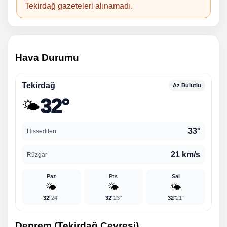
Tekirdağ gazeteleri alınamadı.
Hava Durumu
Tekirdağ
Az Bulutlu
32°
🌤️
33°
Hissedilen
21 km/s
Rüzgar
Paz
Pts
Sal
🌤️
🌤️
🌤️
32°
24°
32°
23°
32°
21°
Deprem (Tekirdağ Çevresi)