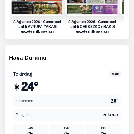
8 Ağustos 2026 - Cumartesi
8 Ağustos 2026 - Cumartesi
8 Ağu
tarihli AVRUPA YAKASI
tarihli ÇERKEZKÖY BAKIŞ
tarih
gazetesi ilk sayfası
gazetesi ilk sayfası
g
Hava Durumu
Tekirdağ
Açık
24°
☀️
26°
Hissedilen
5 km/s
Rüzgar
Cts
Paz
Pts
🌤️
🌤️
🌤️