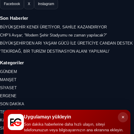
Facebook
X
Instagram
Son Haberler
BÜYÜKŞEHİR KENDİ ÜRETİYOR, SAHİLE KAZANDIRIYOR
CHP’li Avşar; “Modern Şehir Stadyumu ne zaman yapılacak?”
BÜYÜKŞEHİR’DEN ARI YAŞAM GÜCÜ İLE ÜRETİCİYE CANDAN DESTEK
‘TEKİRDAĞ, BİR TURİZM DESTİNASYON ALANI YAPILMALI’
Kategoriler
GÜNDEM
MANŞET
SİYASET
ERGENE
SON DAKİKA
TEKİRDAĞ
×
Uygulamayı yükleyin
Kültür Sanat
Son dakika haberlerine daha hızlı ulaşın, siteyi
SPOR
telefonunuzun veya bilgisayarınızın ana ekranına ekleyin.