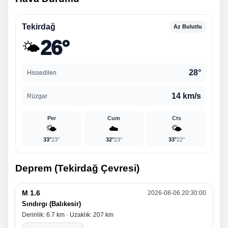
Tekirdağ
Az Bulutlu
26°
🌤️
28°
Hissedilen
14 km/s
Rüzgar
Per
Cum
Cts
🌤️
☁️
🌤️
33°
23°
32°
23°
33°
22°
Deprem (Tekirdağ Çevresi)
M 1.6
2026-08-06 20:30:00
Sındırgı (Balıkesir)
Derinlik: 6.7 km · Uzaklık: 207 km