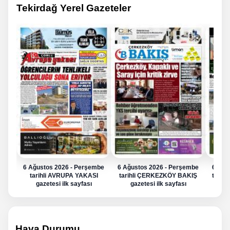
Tekirdağ Yerel Gazeteler
6 Ağustos 2026 - Perşembe
6 Ağustos 2026 - Perşembe
6 Ağu
tarihli AVRUPA YAKASI
tarihli ÇERKEZKÖY BAKIŞ
tarih
gazetesi ilk sayfası
gazetesi ilk sayfası
g
Hava Durumu