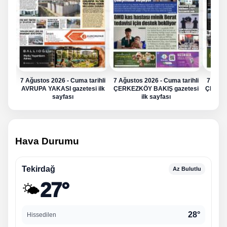
7 Ağustos 2026 - Cuma tarihli
7 Ağustos 2026 - Cuma tarihli
7 Ağus
AVRUPA YAKASI gazetesi ilk
ÇERKEZKÖY BAKIŞ gazetesi
ÇERKE
sayfası
ilk sayfası
Hava Durumu
Tekirdağ
Az Bulutlu
27°
🌤️
28°
Hissedilen