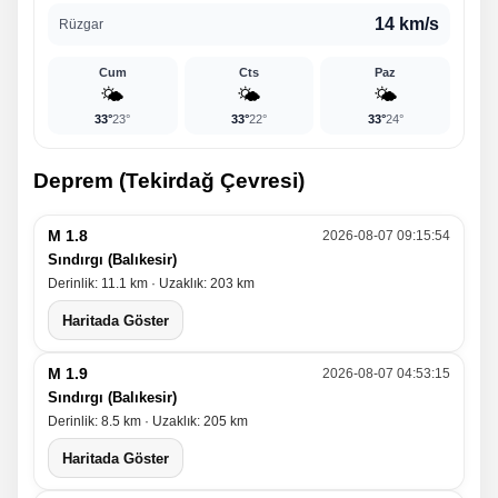
14 km/s
Rüzgar
Cum
Cts
Paz
🌤️
🌤️
🌤️
33°
23°
33°
22°
33°
24°
Deprem (Tekirdağ Çevresi)
M 1.8
2026-08-07 09:15:54
Sındırgı (Balıkesir)
Derinlik: 11.1 km · Uzaklık: 203 km
Haritada Göster
M 1.9
2026-08-07 04:53:15
Sındırgı (Balıkesir)
Derinlik: 8.5 km · Uzaklık: 205 km
Haritada Göster