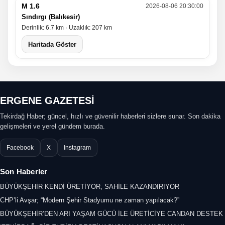
M 1.6
2026-08-06 20:30:00
Sındırgı (Balıkesir)
Derinlik: 6.7 km · Uzaklık: 207 km
Haritada Göster
ERGENE GAZETESİ
Tekirdağ Haber; güncel, hızlı ve güvenilir haberleri sizlere sunar. Son dakika
gelişmeleri ve yerel gündem burada.
Facebook
X
Instagram
Son Haberler
BÜYÜKŞEHİR KENDİ ÜRETİYOR, SAHİLE KAZANDIRIYOR
CHP’li Avşar; “Modern Şehir Stadyumu ne zaman yapılacak?”
BÜYÜKŞEHİR’DEN ARI YAŞAM GÜCÜ İLE ÜRETİCİYE CANDAN DESTEK