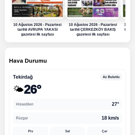
10 Ağustos 2026 - Pazartesi
10 Ağustos 2026 - Pazartesi
10 Ağu
tarihli AVRUPA YAKASI
tarihli ÇERKEZKÖY BAKIŞ
tarih
gazetesi ilk sayfası
gazetesi ilk sayfası
g
Hava Durumu
Tekirdağ
Az Bulutlu
26°
🌤️
27°
Hissedilen
18 km/s
Rüzgar
Pts
Sal
Çar