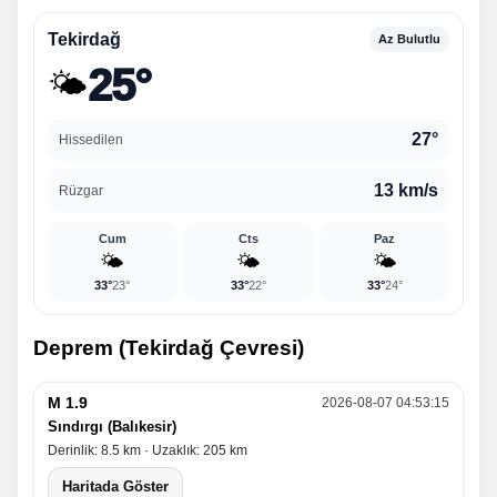
Tekirdağ
Az Bulutlu
25°
🌤️
27°
Hissedilen
13 km/s
Rüzgar
Cum
Cts
Paz
🌤️
🌤️
🌤️
33°
23°
33°
22°
33°
24°
Deprem (Tekirdağ Çevresi)
M 1.9
2026-08-07 04:53:15
Sındırgı (Balıkesir)
Derinlik: 8.5 km · Uzaklık: 205 km
Haritada Göster