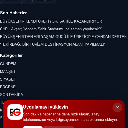
Son Haberler
BÜYÜKŞEHİR KENDİ ÜRETİYOR, SAHİLE KAZANDIRIYOR
CHP’li Avşar; “Modern Şehir Stadyumu ne zaman yapılacak?”
BÜYÜKŞEHİR’DEN ARI YAŞAM GÜCÜ İLE ÜRETİCİYE CANDAN DESTEK
‘TEKİRDAĞ, BİR TURİZM DESTİNASYON ALANI YAPILMALI’
Kategoriler
GÜNDEM
MANŞET
SİYASET
ERGENE
SON DAKİKA
TEKİRDAĞ
×
Uygulamayı yükleyin
Kültür Sanat
Son dakika haberlerine daha hızlı ulaşın, siteyi
SPOR
telefonunuzun veya bilgisayarınızın ana ekranına ekleyin.